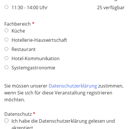
d
l
f
11:30 - 14:00 Uhr
25 verfügbar
i
e
c
l
P
Fachbereich
h
d
f
Küche
t
l
f
Hotellerie-Hauswirtschaft
i
e
Restaurant
c
l
h
Hotel-Kommunikation
d
t
Systemgastronomie
f
e
l
Sie müssen unserer
Datenschutzerklärung
zustimmen,
d
wenn Sie sich für diese Veranstaltung registrieren
möchten.
P
Datenschutz
f
Ich habe die Datenschutzerklärung gelesen und
l
akzeptiert.