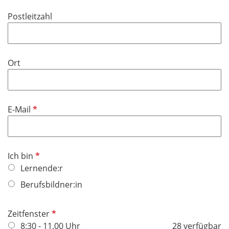
Postleitzahl
Ort
P
E-Mail
f
l
i
P
Ich bin
c
f
Lernende:r
h
l
t
Berufsbildner:in
i
f
c
e
P
Zeitfenster
h
l
f
8:30 - 11.00 Uhr
28 verfügbar
t