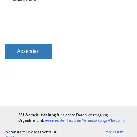
i
c
h
t
f
e
l
Absenden
d
SSL-Verschlüsselung
für sichere Datenübertragung.
Organisiert mit
eveeno
, der flexiblen Veranstaltungs-Plattform!
Veranstalter dieses Events ist:
Impressum