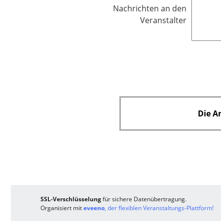
l
Nachrichten an den
i
Veranstalter
c
h
t
f
e
l
d
Die A
SSL-Verschlüsselung
für sichere Datenübertragung.
Organisiert mit
eveeno
, der flexiblen Veranstaltungs-Plattform!