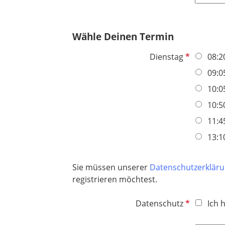
l
c
f
d
h
e
t
Wähle Deinen Termin
l
f
d
e
P
Dienstag
08:2
l
f
09:0
d
l
10:0
i
c
10:5
h
11:4
t
13:1
f
e
l
Sie müssen unserer
Datenschutzerklär
d
registrieren möchtest.
P
Datenschutz
Ich 
f