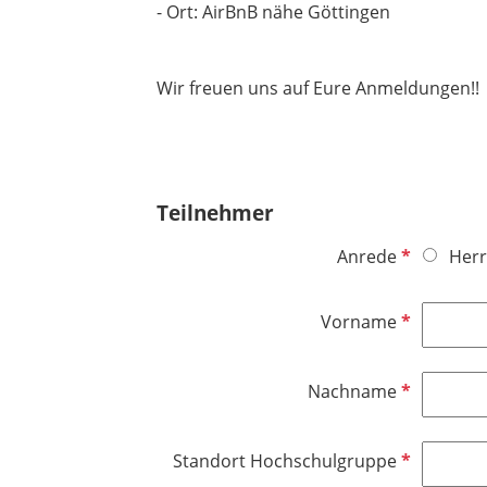
- Ort: AirBnB nähe Göttingen
Wir freuen uns auf Eure Anmeldungen!!
Teilnehmer
P
Anrede
Herr
f
l
P
Vorname
i
f
c
l
h
P
Nachname
i
t
f
c
f
l
h
P
Standort Hochschulgruppe
e
i
t
f