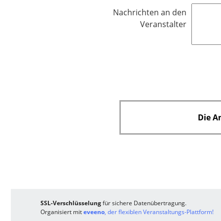
l
l
d
Nachrichten an den
i
Veranstalter
c
h
t
f
e
l
d
Die A
SSL-Verschlüsselung
für sichere Datenübertragung.
Organisiert mit
eveeno
, der flexiblen Veranstaltungs-Plattform!