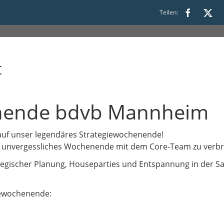
Teilen:
t
enende bdvb Mannheim
n auf unser legendäres Strategiewochenende!
 ein unvergessliches Wochenende mit dem Core-Team zu verbr
ategischer Planung, Houseparties und Entspannung in der S
giewochenende: