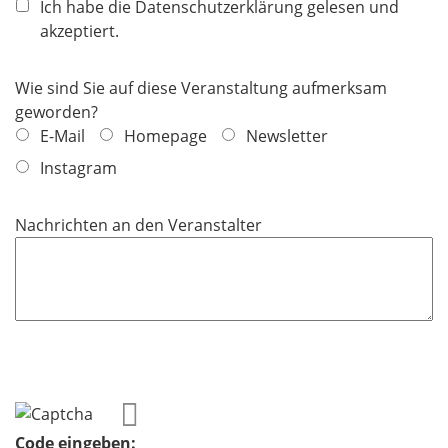
f
Ich habe die Datenschutzerklärung gelesen und
l
akzeptiert.
i
c
Wie sind Sie auf diese Veranstaltung aufmerksam
h
geworden?
t
E-Mail
Homepage
Newsletter
f
Instagram
e
l
d
Nachrichten an den Veranstalter
Code eingeben: