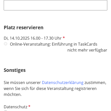
f
h
l
l
t
d
i
f
c
e
h
Platz reservieren
l
t
d
P
Di, 14.10.2025 16.00 - 17.30 Uhr
f
f
Online-Veranstaltung: Einführung in TaskCards
e
l
nicht mehr verfügbar
l
i
d
c
h
Sonstiges
t
f
Sie müssen unserer
Datenschutzerklärung
zustimmen,
e
wenn Sie sich für diese Veranstaltung registrieren
l
möchten.
d
P
Datenschutz