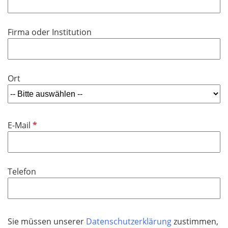
h
l
t
i
f
Firma oder Institution
c
e
h
l
t
d
f
Ort
e
l
d
P
E-Mail
f
l
i
Telefon
c
h
t
f
Sie müssen unserer
Datenschutzerklärung
zustimmen,
e