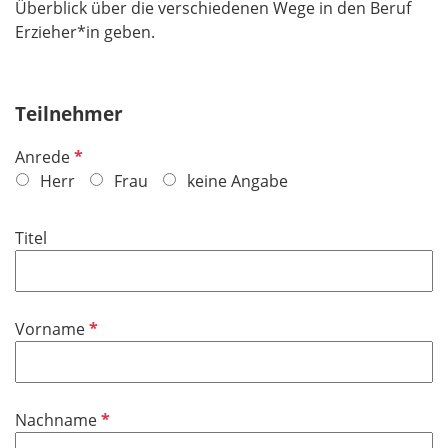
Überblick über die verschiedenen Wege in den Beruf
Erzieher*in geben.
Teilnehmer
P
Anrede
f
Herr
Frau
keine Angabe
l
i
Titel
c
h
t
f
P
Vorname
e
f
l
l
d
i
P
Nachname
c
f