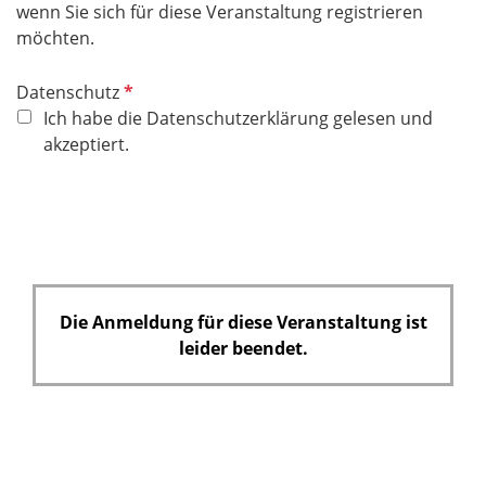
wenn Sie sich für diese Veranstaltung registrieren
l
möchten.
d
P
Datenschutz
f
Ich habe die Datenschutzerklärung gelesen und
l
akzeptiert.
i
c
h
t
f
e
Die Anmeldung für diese Veranstaltung ist
l
leider beendet.
d