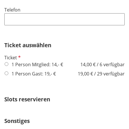
i
f
Telefon
c
e
h
l
t
d
f
e
Ticket auswählen
l
d
P
Ticket
f
1 Person Mitglied: 14,- €
14,00 € / 6 verfügbar
l
1 Person Gast: 19,- €
19,00 € / 29 verfügbar
i
c
h
Slots reservieren
t
f
e
l
Sonstiges
d