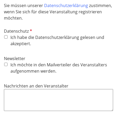
Sie müssen unserer
Datenschutzerklärung
zustimmen,
wenn Sie sich für diese Veranstaltung registrieren
möchten.
P
Datenschutz
f
Ich habe die Datenschutzerklärung gelesen und
l
akzeptiert.
i
c
Newsletter
h
Ich möchte in den Mailverteiler des Veranstalters
t
aufgenommen werden.
f
e
Nachrichten an den Veranstalter
l
d