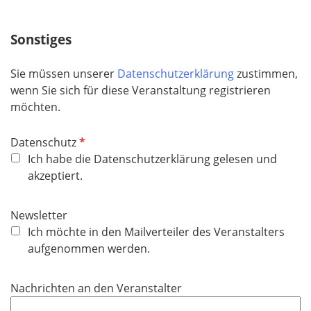
l
d
Sonstiges
Sie müssen unserer
Datenschutzerklärung
zustimmen,
wenn Sie sich für diese Veranstaltung registrieren
möchten.
P
Datenschutz
f
Ich habe die Datenschutzerklärung gelesen und
l
akzeptiert.
i
c
Newsletter
h
Ich möchte in den Mailverteiler des Veranstalters
t
aufgenommen werden.
f
e
Nachrichten an den Veranstalter
l
d