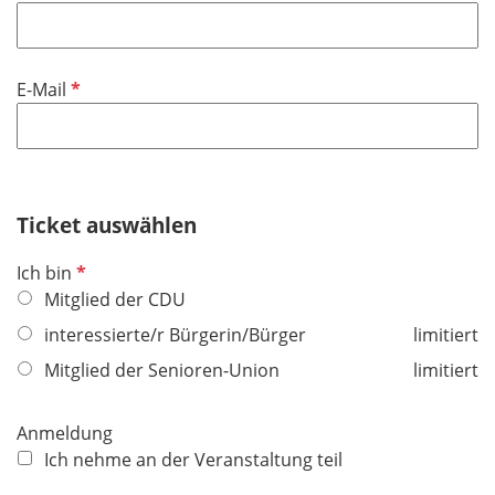
l
d
P
E-Mail
f
l
i
c
h
Ticket auswählen
t
P
Ich bin
f
f
Mitglied der CDU
e
l
l
interessierte/r Bürgerin/Bürger
limitiert
i
d
Mitglied der Senioren-Union
limitiert
c
h
t
Anmeldung
f
Ich nehme an der Veranstaltung teil
e