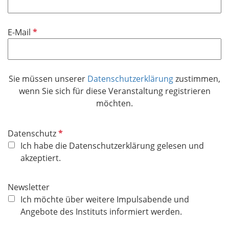
l
i
P
E-Mail
c
f
h
l
t
i
f
Sie müssen unserer
Datenschutzerklärung
zustimmen,
c
e
wenn Sie sich für diese Veranstaltung registrieren
h
l
möchten.
t
d
f
e
P
Datenschutz
l
f
Ich habe die Datenschutzerklärung gelesen und
d
l
akzeptiert.
i
c
Newsletter
h
Ich möchte über weitere Impulsabende und
t
Angebote des Instituts informiert werden.
f