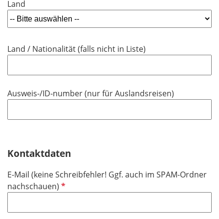
Land
c
e
h
l
t
d
f
Land / Nationalität (falls nicht in Liste)
e
l
d
Ausweis-/ID-number (nur für Auslandsreisen)
Kontaktdaten
E-Mail (keine Schreibfehler! Ggf. auch im SPAM-Ordner
P
nachschauen)
f
l