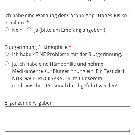
d
l
i
Ich habe eine Warnung der Corona-App "Hohes Risiko"
c
P
erhalten.
h
f
Nein
Ja (bitte am Empfang angeben!)
t
l
f
i
P
Blutgerinnung / Hämophilie
e
c
f
Ich habe KEINE Probleme mit der Blutgerinnung.
l
h
l
d
Ja, ich habe eine Hämophilie und nehme
t
i
Medikamente zur Blutgerinnung ein. Ein Test darf
f
c
NUR NACH RÜCKSPRACHE mit unserem
e
h
medizinischen Personal durchgeführt werden!
l
t
d
f
Ergänzende Angaben
e
l
d