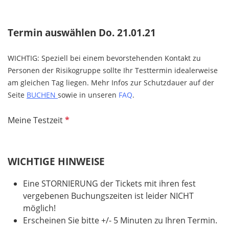
Termin auswählen Do. 21.01.21
WICHTIG: Speziell bei einem bevorstehenden Kontakt zu
Personen der Risikogruppe sollte Ihr Testtermin idealerweise
am gleichen Tag liegen. Mehr Infos zur Schutzdauer auf der
Seite
BUCHEN
sowie in unseren
FAQ
.
P
Meine Testzeit
f
l
i
WICHTIGE HINWEISE
c
h
Eine STORNIERUNG der Tickets mit ihren fest
t
vergebenen Buchungszeiten ist leider NICHT
f
möglich!
e
Erscheinen Sie bitte +/- 5 Minuten zu Ihren Termin.