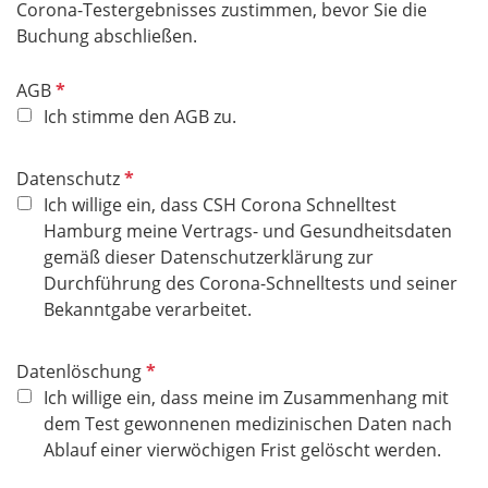
Corona-Testergebnisses zustimmen, bevor Sie die
Buchung abschließen.
P
AGB
f
Ich stimme den AGB zu.
l
i
P
Datenschutz
c
f
Ich willige ein, dass CSH Corona Schnelltest
h
l
Hamburg meine Vertrags- und Gesundheitsdaten
t
i
gemäß dieser Datenschutzerklärung zur
f
c
Durchführung des Corona-Schnelltests und seiner
e
h
Bekanntgabe verarbeitet.
l
t
d
f
P
Datenlöschung
e
f
Ich willige ein, dass meine im Zusammenhang mit
l
l
dem Test gewonnenen medizinischen Daten nach
d
i
Ablauf einer vierwöchigen Frist gelöscht werden.
c