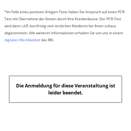
t
*Im Falle eines positiven Antigen-Tests haben Sie Anspruch auf einen PCR-
f
Test mit Übernahme der Kosten durch Ihre Krankenkasse. Der PCR-Test
e
wird dann i.d.R. kurzfristig vom ärztlichen Notdienst bei Ihnen zuhaus
l
abgenommen. Alle weiteren Informationen erhalten Sie von uns in einem
d
digitalen Merkblattlatt
des RKI.
Die Anmeldung für diese Veranstaltung ist
leider beendet.