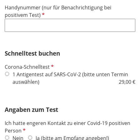
i
Handynummer (nur für Benachrichtigung bei
c
P
positivem Test)
h
f
t
l
f
i
e
c
l
h
Schnelltest buchen
d
t
P
Corona-Schnelltest
f
f
1 Antigentest auf SARS-CoV-2 (bitte unten Termin
e
l
auswählen)
29,00 €
l
i
d
c
h
Angaben zum Test
t
f
Ich hatte engeren Kontakt zu einer Covid-19 positiven
e
P
Person
l
f
Nein
Ja (bitte am Empfang angeben!)