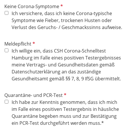
h
P
Keine Corona-Symptome
t
f
Ich versichere, dass ich keine Corona-typische
f
l
Symptome wie Fieber, trockenen Husten oder
e
i
Verlust des Geruchs- / Geschmackssinns aufweise.
l
c
d
h
P
Meldepflicht
t
f
Ich willige ein, dass CSH Corona-Schnelltest
f
l
Hamburg im Falle eines positiven Testergebnisses
e
i
meine Vertrags- und Gesundheitsdaten gemäß
l
c
Datenschutzerklärung an das zuständige
d
h
Gesundheitsamt gemäß §§ 7, 8, 9 IfSG übermittelt.
t
f
P
Quarantäne- und PCR-Test
e
f
Ich habe zur Kenntnis genommen, dass ich mich
l
l
im Falle eines positiven Testergebnis in häusliche
d
i
Quarantäne begeben muss und zur Bestätigung
c
ein PCR-Test durchgeführt werden muss.*
h