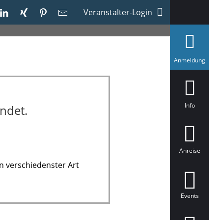
Veranstalter-Login
a
Anmeldung
u
s
g
e
w
ä
Info
ndet.
h
l
t
Anreise
n verschiedenster Art
Events