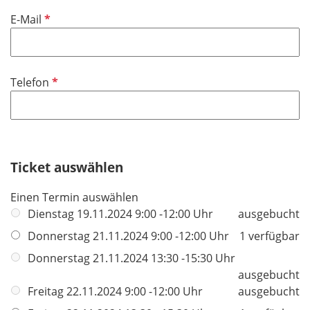
i
f
P
E-Mail
c
e
f
h
l
l
t
d
i
f
P
Telefon
c
e
f
h
l
l
t
d
i
f
c
e
h
Ticket auswählen
l
t
d
Einen Termin auswählen
f
Dienstag 19.11.2024 9:00 -12:00 Uhr
ausgebucht
e
l
Donnerstag 21.11.2024 9:00 -12:00 Uhr
1 verfügbar
d
Donnerstag 21.11.2024 13:30 -15:30 Uhr
ausgebucht
Freitag 22.11.2024 9:00 -12:00 Uhr
ausgebucht