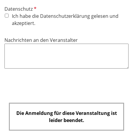
P
Datenschutz
f
Ich habe die Datenschutzerklärung gelesen und
l
akzeptiert.
i
c
Nachrichten an den Veranstalter
h
t
f
e
l
d
Die Anmeldung für diese Veranstaltung ist
leider beendet.