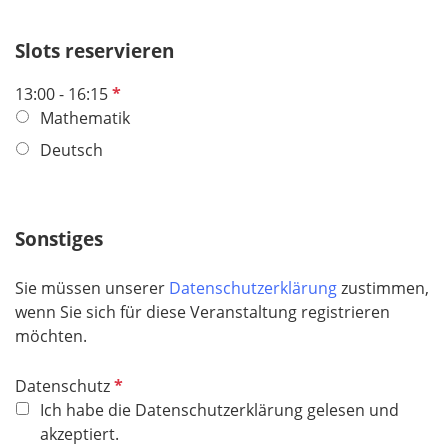
i
d
c
Slots reservieren
h
t
P
13:00 - 16:15
f
f
Mathematik
e
l
Deutsch
l
i
d
c
h
Sonstiges
t
f
e
Sie müssen unserer
Datenschutzerklärung
zustimmen,
l
wenn Sie sich für diese Veranstaltung registrieren
d
möchten.
P
Datenschutz
f
Ich habe die Datenschutzerklärung gelesen und
l
akzeptiert.