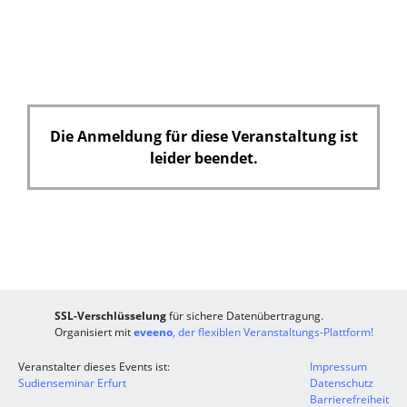
i
c
h
t
f
e
Die Anmeldung für diese Veranstaltung ist
l
leider beendet.
d
SSL-Verschlüsselung
für sichere Datenübertragung.
Organisiert mit
eveeno
, der flexiblen Veranstaltungs-Plattform!
Veranstalter dieses Events ist:
Impressum
Sudienseminar Erfurt
Datenschutz
Barrierefreiheit