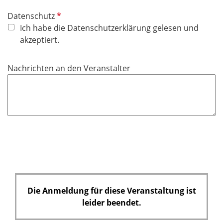
P
Datenschutz
f
Ich habe die Datenschutzerklärung gelesen und
l
akzeptiert.
i
c
Nachrichten an den Veranstalter
h
t
f
e
l
d
Die Anmeldung für diese Veranstaltung ist
leider beendet.