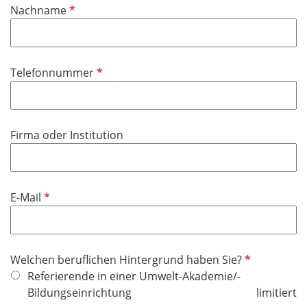
P
Nachname
c
f
h
l
t
i
f
P
Telefonnummer
c
e
f
h
l
l
t
d
i
f
Firma oder Institution
c
e
h
l
t
d
f
P
E-Mail
e
f
l
l
d
i
P
Welchen beruflichen Hintergrund haben Sie?
c
f
Referierende in einer Umwelt-Akademie/-
h
l
Bildungseinrichtung
limitiert
t