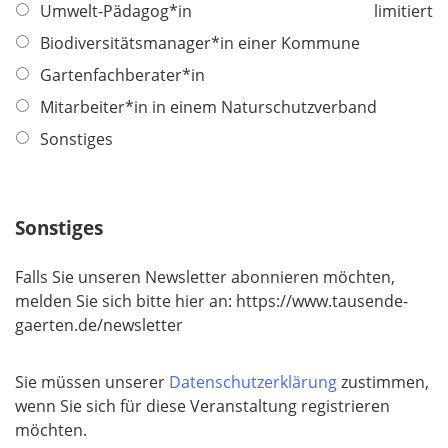
i
f
Umwelt-Pädagog*in
limitiert
c
e
Biodiversitätsmanager*in einer Kommune
h
l
t
Gartenfachberater*in
d
f
Mitarbeiter*in in einem Naturschutzverband
e
Sonstiges
l
d
Sonstiges
Falls Sie unseren Newsletter abonnieren möchten,
melden Sie sich bitte hier an: https://www.tausende-
gaerten.de/newsletter​​​​​​​
Sie müssen unserer
Datenschutzerklärung
zustimmen,
wenn Sie sich für diese Veranstaltung registrieren
möchten.