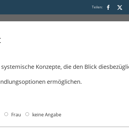
0:30
Teilen:
t
n systemische Konzepte, die den Blick diesbezügl
andlungsoptionen ermöglichen.
Frau
keine Angabe