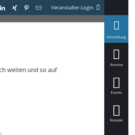
Veranstalter-Login
a
Anmeldung
u
s
g
e
w
ä
Anreise
h
ich weiten und so auf
l
t
Events
Kontakt