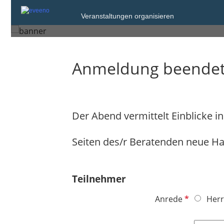
Mittwoch, 2. Feb. 2022 von 18:30 bis 2
Veranstaltungen organisieren
Hof
Anmeldung beende
Der Abend vermittelt Einblicke i
Seiten des/r Beratenden neue H
Teilnehmer
P
Anrede
Herr
f
l