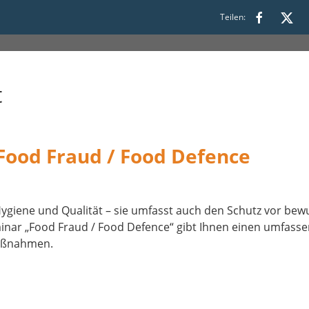
Teilen:
00 bis 16:00
t
Food Fraud / Food Defence
 Hygiene und Qualität – sie umfasst auch den Schutz vor be
nar „Food Fraud / Food Defence“ gibt Ihnen einen umfasse
aßnahmen.