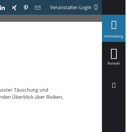
Veranstalter-Login
a
Anmeldung
u
s
g
e
w
ä
Kontakt
h
l
t
wusster Täuschung und
nden Überblick über Risiken,