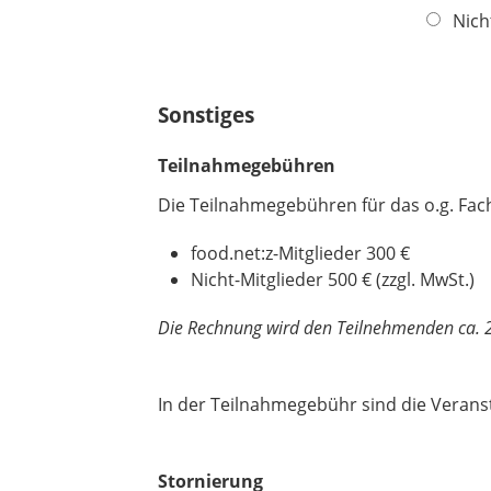
t
f
l
Nich
f
l
d
e
i
l
c
Sonstiges
d
h
t
Teilnahmegebühren
f
e
Die Teilnahmegebühren für das o.g. Fac
l
d
food.net:z-Mitglieder 300 €
Nicht-Mitglieder 500 € (zzgl. MwSt.)
Die Rechnung wird den Teilnehmenden ca. 2
In der Teilnahmegebühr sind die Veranst
Stornierung