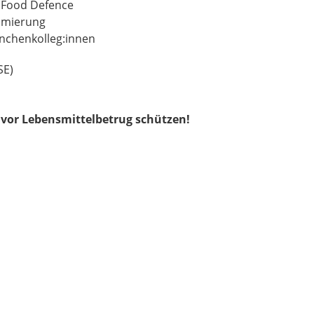
d Food Defence
nimierung
nchenkolleg:innen
SE)
vor Lebensmittelbetrug schützen!