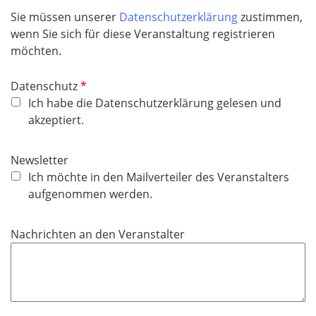
Sie müssen unserer
Datenschutzerklärung
zustimmen,
wenn Sie sich für diese Veranstaltung registrieren
möchten.
P
Datenschutz
f
Ich habe die Datenschutzerklärung gelesen und
l
akzeptiert.
i
c
Newsletter
h
Ich möchte in den Mailverteiler des Veranstalters
t
aufgenommen werden.
f
e
Nachrichten an den Veranstalter
l
d