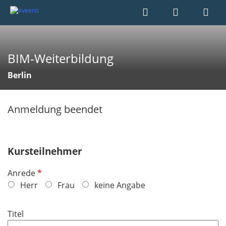
BIM-Weiterbildung
Berlin
Anmeldung beendet
Kursteilnehmer
P
Anrede
f
Herr
Frau
keine Angabe
l
i
Titel
c