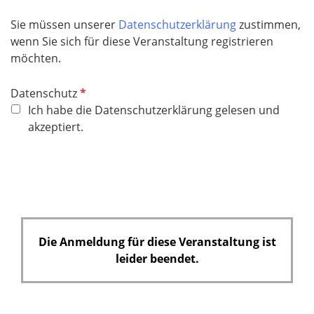
Sie müssen unserer
Datenschutzerklärung
zustimmen,
wenn Sie sich für diese Veranstaltung registrieren
möchten.
P
Datenschutz
f
Ich habe die Datenschutzerklärung gelesen und
l
akzeptiert.
i
c
h
t
f
e
Die Anmeldung für diese Veranstaltung ist
l
leider beendet.
d