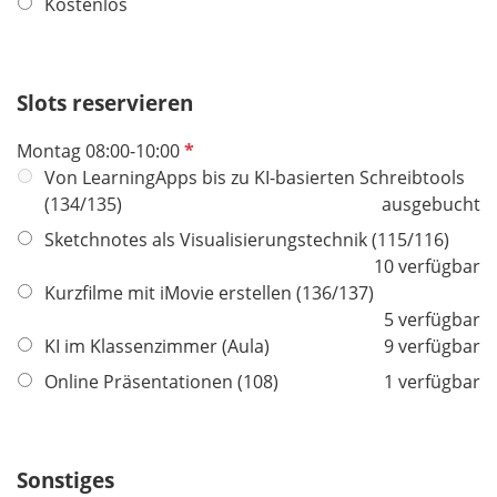
f
Kostenlos
e
l
l
i
d
c
Slots reservieren
h
t
P
Montag 08:00-10:00
f
f
Von LearningApps bis zu KI-basierten Schreibtools
e
l
(134/135)
ausgebucht
l
i
Sketchnotes als Visualisierungstechnik (115/116)
d
c
10 verfügbar
h
Kurzfilme mit iMovie erstellen (136/137)
t
5 verfügbar
f
KI im Klassenzimmer (Aula)
9 verfügbar
e
Online Präsentationen (108)
1 verfügbar
l
d
Sonstiges