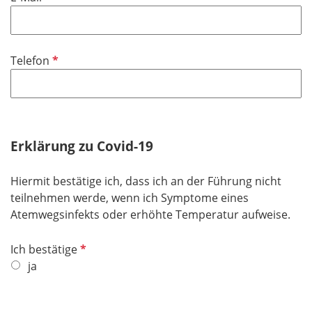
f
l
i
P
Telefon
c
f
h
l
t
i
f
c
e
h
Erklärung zu Covid-19
l
t
d
f
Hiermit bestätige ich, dass ich an der Führung nicht
e
teilnehmen werde, wenn ich Symptome eines
l
Atemwegsinfekts oder erhöhte Temperatur aufweise.
d
P
Ich bestätige
f
ja
l
i