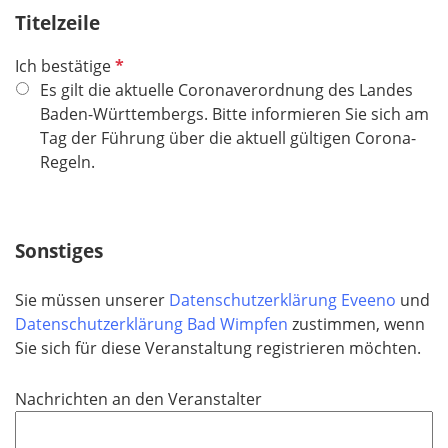
c
Titelzeile
h
t
P
Ich bestätige
f
f
Es gilt die aktuelle Coronaverordnung des Landes
e
l
Baden-Württembergs. Bitte informieren Sie sich am
l
i
Tag der Führung über die aktuell gültigen Corona-
d
c
Regeln.
h
t
f
Sonstiges
e
l
Sie müssen unserer
Datenschutzerklärung Eveeno
und
d
Datenschutzerklärung Bad Wimpfen
zustimmen, wenn
Sie sich für diese Veranstaltung registrieren möchten.
Nachrichten an den Veranstalter