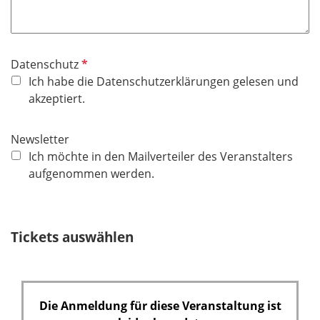
P
Datenschutz
f
Ich habe die Datenschutzerklärungen gelesen und
l
akzeptiert.
i
c
Newsletter
h
Ich möchte in den Mailverteiler des Veranstalters
t
aufgenommen werden.
f
e
l
Tickets auswählen
d
Die Anmeldung für diese Veranstaltung ist