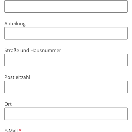
h
l
t
d
f
Abteilung
e
l
d
Straße und Hausnummer
Postleitzahl
Ort
P
E-Mail