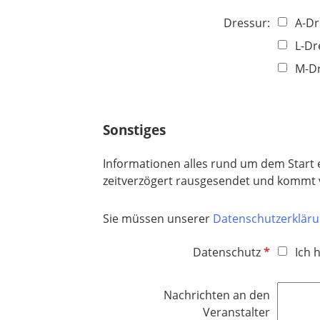
Dressur:
A-Dr
L-Dr
M-D
Sonstiges
Informationen alles rund um dem Start e
zeitverzögert rausgesendet und kommt 
Sie müssen unserer
Datenschutzerklär
P
Datenschutz
Ich 
f
l
Nachrichten an den
i
Veranstalter