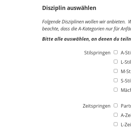
h
e
Disziplin auswählen
t
l
f
d
Folgende Disziplinen wollen wir anbieten. 
e
beachte, dass die A-Kategorien nur für Anfä
l
d
Bitte alle auswählen, an denen du teil
Stilspringen
A-St
L-Sti
M-St
S-St
Mäch
Zeitspringen
Part
A-Ze
L-Zei