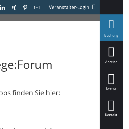
Veranstalter-Login
a
Buchung
u
s
g
e
w
ege:Forum
ä
Anreise
h
l
t
Events
ps finden Sie hier:
Kontakt