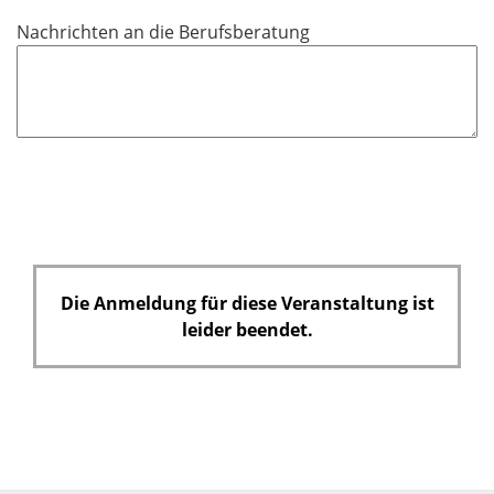
c
Nachrichten an die Berufsberatung
h
t
f
e
l
d
Die Anmeldung für diese Veranstaltung ist
leider beendet.