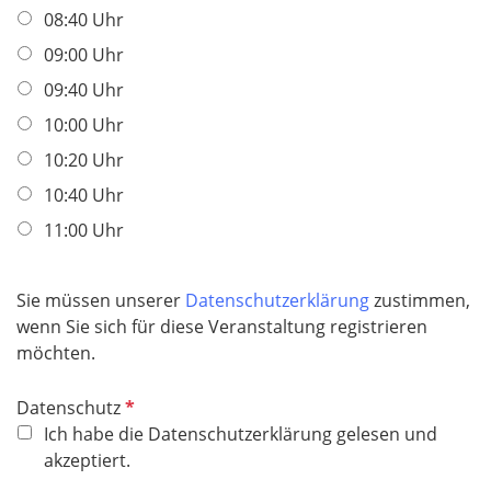
i
08:40 Uhr
c
h
09:00 Uhr
t
09:40 Uhr
f
10:00 Uhr
e
l
10:20 Uhr
d
10:40 Uhr
11:00 Uhr
Sie müssen unserer
Datenschutzerklärung
zustimmen,
wenn Sie sich für diese Veranstaltung registrieren
möchten.
P
Datenschutz
f
Ich habe die Datenschutzerklärung gelesen und
l
akzeptiert.
i