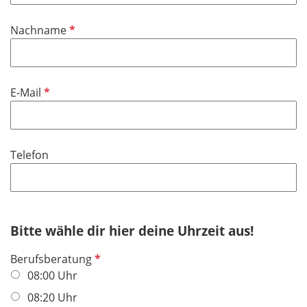
l
i
P
Nachname
c
f
h
l
t
i
f
P
E-Mail
c
e
f
h
l
l
t
d
i
f
Telefon
c
e
h
l
t
d
f
e
Bitte wähle dir hier deine Uhrzeit aus!
l
d
P
Berufsberatung
f
08:00 Uhr
l
08:20 Uhr