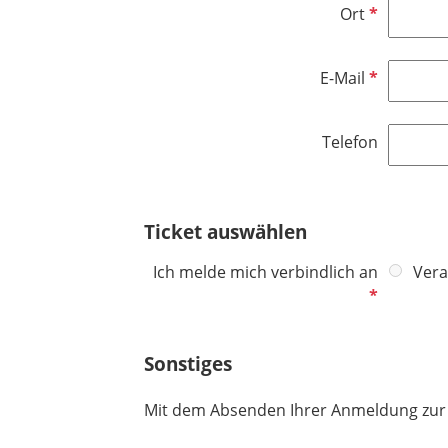
h
P
Ort
i
t
f
c
f
l
h
e
P
E-Mail
i
t
l
f
c
f
d
l
h
e
Telefon
i
t
l
c
f
d
h
e
t
Ticket auswählen
l
f
d
e
P
Ich melde mich verbindlich an
Vera
l
f
d
l
i
Sonstiges
c
h
Mit dem Absenden Ihrer Anmeldung zur
t
f