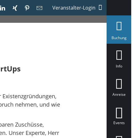
Veranstalter-Login
a
Buchung
u
s
g
e
w
ä
artUps
Info
h
l
t
Anreise
ür Existenzgründungen,
spruch nehmen, und wie
Events
baren Zuschüsse,
n. Unser Experte, Herr