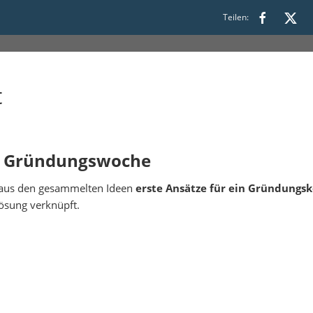
Teilen:
t
er Gründungswoche
n aus den gesammelten Ideen
erste Ansätze für ein Gründungs
ösung verknüpft.