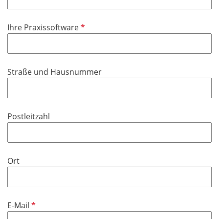
P
Ihre Praxissoftware
f
l
i
Straße und Hausnummer
c
h
t
f
Postleitzahl
e
l
d
Ort
P
E-Mail
f