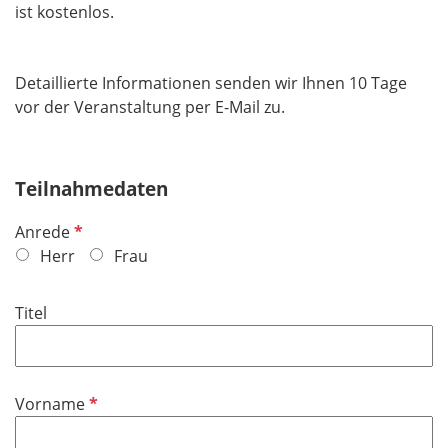
ist kostenlos.
​​​​​​​Detaillierte Informationen senden wir Ihnen 10 Tage
vor der Veranstaltung per E-Mail zu.
Teilnahmedaten
P
Anrede
f
Herr
Frau
l
i
Titel
c
h
t
f
P
Vorname
e
f
l