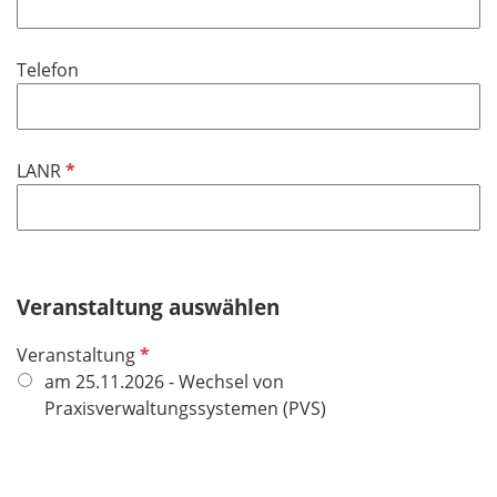
l
i
Telefon
c
h
t
f
P
LANR
e
f
l
l
d
i
c
h
Veranstaltung auswählen
t
P
Veranstaltung
f
f
am 25.11.2026 - Wechsel von
e
l
Praxisverwaltungssystemen (PVS)
l
i
d
c
h