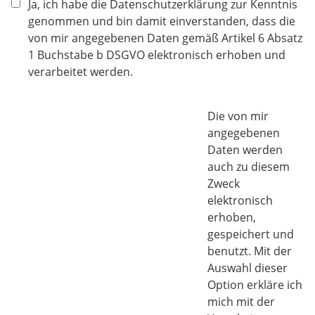
f
Ja, ich habe die Datenschutzerklärung zur Kenntnis
l
genommen und bin damit einverstanden, dass die
i
von mir angegebenen Daten gemäß Artikel 6 Absatz
c
1 Buchstabe b DSGVO elektronisch erhoben und
h
verarbeitet werden.
t
f
Die von mir
e
angegebenen
l
Daten werden
d
auch zu diesem
Zweck
elektronisch
erhoben,
gespeichert und
benutzt. ​​​Mit der
Auswahl dieser
Option erkläre ich
mich mit der