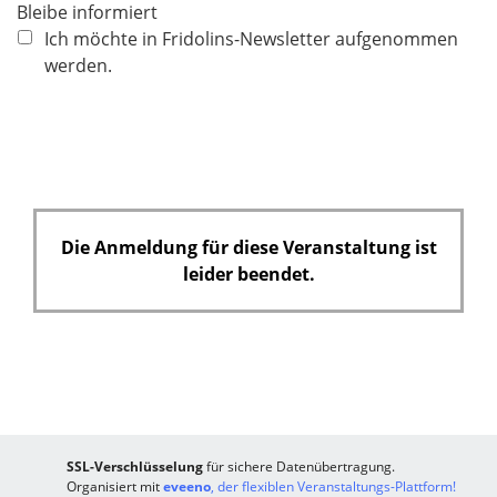
c
Bleibe informiert
h
Ich möchte in Fridolins-Newsletter aufgenommen
t
werden.
f
e
l
d
Die Anmeldung für diese Veranstaltung ist
leider beendet.
SSL-Verschlüsselung
für sichere Datenübertragung.
Organisiert mit
eveeno
, der flexiblen Veranstaltungs-Plattform!