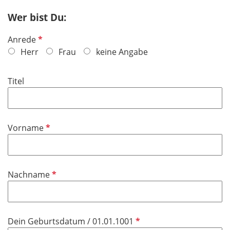
Wer bist Du:
P
Anrede
f
Herr
Frau
keine Angabe
l
i
Titel
c
h
t
f
P
Vorname
e
f
l
l
d
i
P
Nachname
c
f
h
l
t
i
f
P
Dein Geburtsdatum / 01.01.1001
c
e