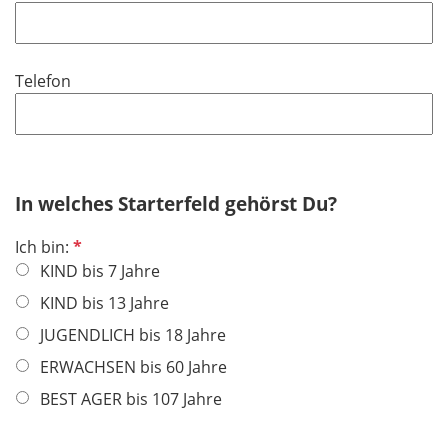
f
h
l
l
t
d
i
f
Telefon
c
e
h
l
t
d
f
e
In welches Starterfeld gehörst Du?
l
d
P
Ich bin:
f
KIND bis 7 Jahre
l
KIND bis 13 Jahre
i
JUGENDLICH bis 18 Jahre
c
h
ERWACHSEN bis 60 Jahre
t
BEST AGER bis 107 Jahre
f
e