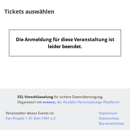
h
Tickets auswählen
t
f
e
l
Die Anmeldung für diese Veranstaltung ist
d
leider beendet.
SSL-Verschlüsselung
für sichere Datenübertragung.
Organisiert mit
eveeno
, der flexiblen Veranstaltungs-Plattform!
Veranstalter dieses Events ist:
Impressum
Fan-Projekt 1. FC Köln 1991 e.V.
Datenschutz
Barrierefreiheit