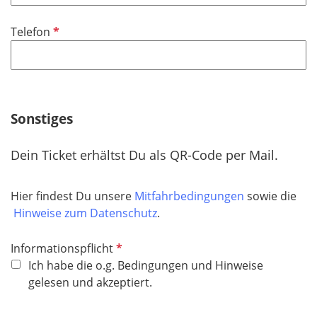
l
t
d
i
f
P
Telefon
c
e
f
h
l
l
t
d
i
f
c
e
h
Sonstiges
l
t
d
f
Dein Ticket erhältst Du als QR-Code per Mail.
e
l
Hier findest Du unsere
Mitfahrbedingungen
sowie die
d
Hinweise zum Datenschutz
.
P
Informationspflicht
f
Ich habe die o.g. Bedingungen und Hinweise
l
gelesen und akzeptiert.
i
c