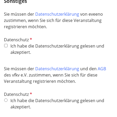
Sonstiges
Sie müssen der
Datenschutzerklärung
von eveeno
zustimmen, wenn Sie sich für diese Veranstaltung
registrieren möchten.
P
Datenschutz
f
Ich habe die Datenschutzerklärung gelesen und
l
akzeptiert.
i
c
Sie müssen der
Datenschutzerklärung
und den
AGB
h
des vfkv e.V. zustimmen, wenn Sie sich für diese
t
Veranstaltung registrieren möchten.
f
e
P
Datenschutz
l
f
Ich habe die Datenschutzerklärung gelesen und
d
l
akzeptiert.
i