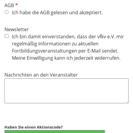
c
P
AGB
h
f
Ich habe die AGB gelesen und akzeptiert.
t
l
f
i
Newsletter
e
c
Ich bin damit einverstanden, dass der vfkv e.V. mir
l
h
regelmäßig Informationen zu aktuellen
d
t
Fortbildungsveranstaltungen per E-Mail sendet.
f
Meine Einwilligung kann ich jederzeit widerrufen.
e
l
Nachrichten an den Veranstalter
d
Haben Sie einen Aktionscode?