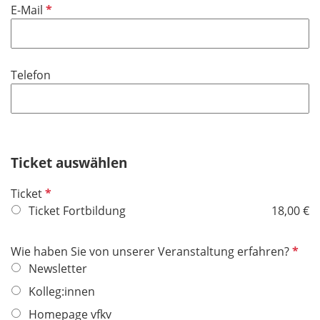
P
E-Mail
c
e
f
h
l
l
t
d
i
f
Telefon
c
e
h
l
t
d
f
e
Ticket auswählen
l
d
P
Ticket
f
Ticket Fortbildung
18,00 €
l
i
P
Wie haben Sie von unserer Veranstaltung erfahren?
c
f
Newsletter
h
l
Kolleg:innen
t
i
f
Homepage vfkv
c