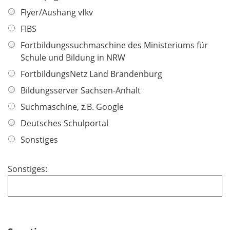
e
h
Flyer/Aushang vfkv
l
t
FIBS
d
f
Fortbildungssuchmaschine des Ministeriums für
e
Schule und Bildung in NRW
l
d
FortbildungsNetz Land Brandenburg
Bildungsserver Sachsen-Anhalt
Suchmaschine, z.B. Google
Deutsches Schulportal
Sonstiges
Sonstiges: