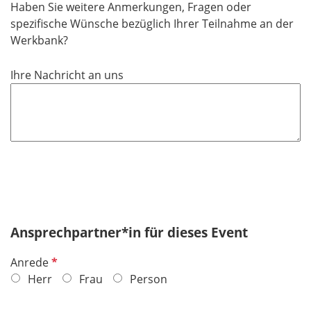
t
Haben Sie weitere Anmerkungen, Fragen oder
f
spezifische Wünsche bezüglich Ihrer Teilnahme an der
e
Werkbank?
l
d
Ihre Nachricht an uns
Ansprechpartner*in für dieses Event
P
Anrede
f
Herr
Frau
Person
l