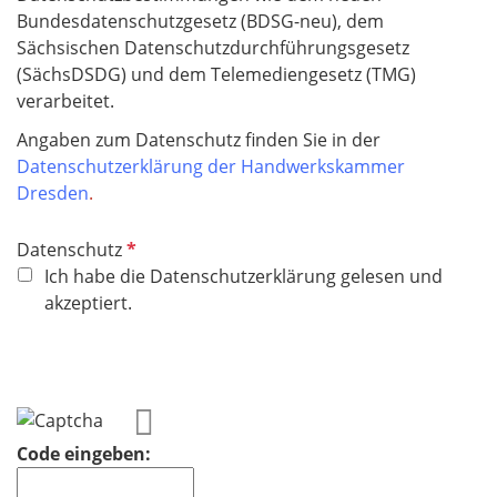
Bundesdatenschutzgesetz (BDSG-neu), dem
Sächsischen Datenschutzdurchführungsgesetz
(SächsDSDG) und dem Telemediengesetz (TMG)
verarbeitet.
Angaben zum Datenschutz finden Sie in der
Datenschutzerklärung der Handwerkskammer
Dresden
.
P
Datenschutz
f
Ich habe die Datenschutzerklärung gelesen und
l
akzeptiert.
i
c
h
t
f
Code eingeben:
e
l