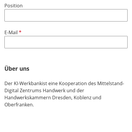
f
Position
e
l
d
P
E-Mail
f
l
i
c
h
Über uns
t
f
Der KI-Werkbankist eine Kooperation des Mittelstand-
e
Digital Zentrums Handwerk und der
l
Handwerkskammern Dresden, Koblenz und
d
Oberfranken.