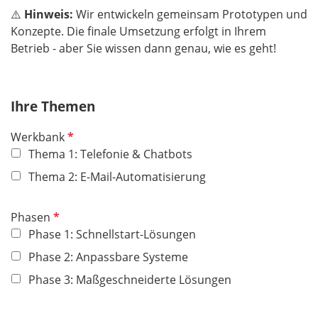
⚠️
Hinweis:
Wir entwickeln gemeinsam Prototypen und
Konzepte. Die finale Umsetzung erfolgt in Ihrem
Betrieb - aber Sie wissen dann genau, wie es geht!
Ihre Themen
P
Werkbank
f
Thema 1: Telefonie & Chatbots​​​​​​​
l
Thema 2: E-Mail-Automatisierung
i
c
P
Phasen
h
f
Phase 1: Schnellstart-Lösungen
t
l
f
Phase 2: Anpassbare Systeme
i
e
Phase 3: Maßgeschneiderte Lösungen
c
l
h
d