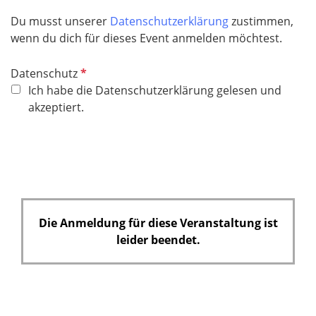
i
c
Du musst unserer
Datenschutzerklärung
zustimmen,
h
wenn du dich für dieses Event anmelden möchtest.
t
f
P
Datenschutz
e
f
Ich habe die Datenschutzerklärung gelesen und
l
l
akzeptiert.
d
i
c
h
t
f
e
Die Anmeldung für diese Veranstaltung ist
l
leider beendet.
d