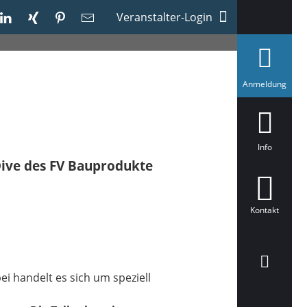
Veranstalter-Login
a
Anmeldung
u
s
g
e
w
ä
Info
h
 Dive des FV Bauprodukte
l
t
Kontakt
i handelt es sich um speziell