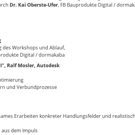
urch
Dr. Kai Oberste-Ufer
, FB Bauprodukte Digital / dorma
g
ng des Workshops und Ablauf,
ukte Digital / dormakaba
I",
Ralf Mosler, Autodesk
imierung
 und Verbundprozesse
es Erarbeiten konkreter Handlungsfelder und realistische
us dem Impuls