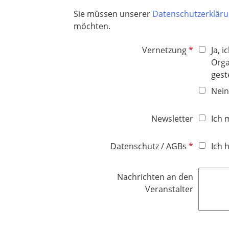
h
Sie müssen unserer
Datenschutzerklär
t
möchten.
f
e
P
Vernetzung
Ja, 
l
f
Orga
d
l
gest
i
Nein
c
h
Newsletter
Ich 
t
f
P
Datenschutz / AGBs
Ich 
e
f
l
l
d
Nachrichten an den
i
Veranstalter
c
h
t