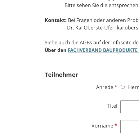
Bitte sehen Sie die entsprechenden 
Kontakt:
Bei Fragen oder anderen Prob
Dr. Kai Oberste-Ufer: kai.oberste
​​​​​​​Siehe auch die AGBs auf der Infoseite d
Über den
FACHVERBAND BAUPRODUKTE 
Teilnehmer
P
Anrede
Herr
f
l
Titel
i
c
h
P
Vorname
t
f
f