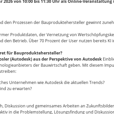
r 2026 von 10:00 bis 11:30 Uhr als Online-Veranstaltung 
und den Prozessen der Bauproduktehersteller gewinnt zune
nformer Produktdaten, der Vernetzung von Wertschöpfungske
d den Betrieb. Über 70 Prozent der User nutzen bereits KI i
ret für Bauproduktehersteller?
osler (Autodesk) aus der Perspektive von Autodesk
Einbli
nologieanbieters der Bauwirtschaft geben. Mit diesem Impul
utreiben:
isches Unternehmen wie Autodesk die aktuellen Trends?
ind zu erwarten?
ausch, Diskussion und gemeinsames Arbeiten an Zukunftsbilder
aktiv in die Problemstellung, Lösungsfindung und Diskussi