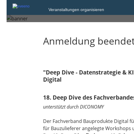
Veranstaltungen organisieren
Mittwoch, 18. Feb. 2026 von 10:00 bis 
Anmeldung beende
"Deep Dive - Datenstrategie & K
Digital
18. Deep Dive des Fachverbande
unterstützt durch DICONOMY
Der Fachverband Bauprodukte Digital füh
für Bauzulieferer angelegte Workshops 