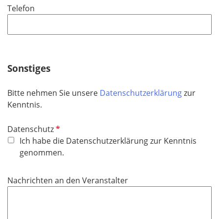
Telefon
c
h
t
f
e
Sonstiges
l
d
Bitte nehmen Sie unsere
Datenschutzerklärung
zur
Kenntnis.
P
Datenschutz
f
Ich habe die Datenschutzerklärung zur Kenntnis
l
genommen.
i
c
Nachrichten an den Veranstalter
h
t
f