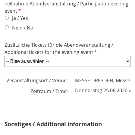
Teilnahme Abendveranstaltung / Participation evening
P
event
f
Ja / Yes
l
Nein / No
i
c
Zusätzliche Tickets für die Abendveranstaltung /
h
P
Additional tickets for the evening event
t
f
f
l
e
i
l
Veranstaltungsort / Venue:
MESSE DRESDEN, Messerin
c
d
h
Donnerstag 25.06.2020 von
Zeitraum / Time:
t
f
e
l
Sonstiges / Additional information
d