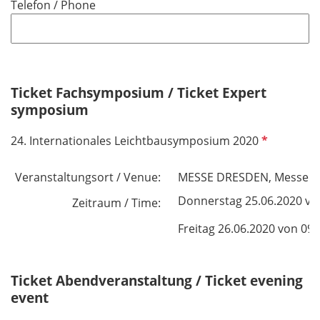
Telefon / Phone
c
e
h
l
t
d
f
e
Ticket Fachsymposium / Ticket Expert
l
symposium
d
P
24. Internationales Leichtbausymposium 2020
f
l
Veranstaltungsort / Venue:
MESSE DRESDEN, Messerin
i
Donnerstag 25.06.2020 von
Zeitraum / Time:
c
h
Freitag 26.06.2020 von 09:0
t
f
e
Ticket Abendveranstaltung / Ticket evening
l
event
d