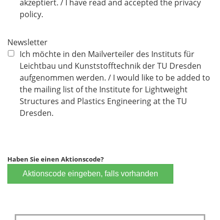
l
akzeptiert. / I have read and accepted the privacy
i
policy.
c
h
Newsletter
t
Ich möchte in den Mailverteiler des Instituts für
f
Leichtbau und Kunststofftechnik der TU Dresden
e
aufgenommen werden. / I would like to be added to
l
the mailing list of the Institute for Lightweight
d
Structures and Plastics Engineering at the TU
Dresden.
Haben Sie einen Aktionscode?
Aktionscode eingeben, falls vorhanden