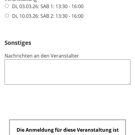
f
Di, 03.03.26: SAB 1: 13:30 - 16:00
l
l
d
Di, 10.03.26: SAB 2: 13:30 - 16:00
i
c
h
Sonstiges
t
f
Nachrichten an den Veranstalter
e
l
d
Die Anmeldung für diese Veranstaltung ist