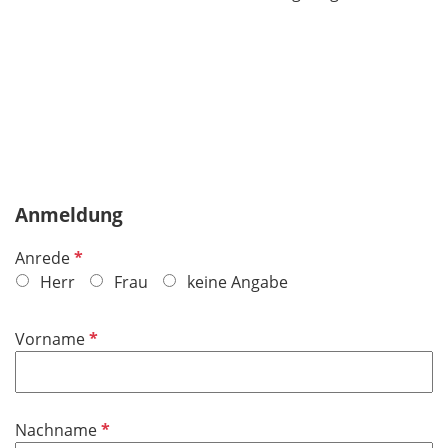
Anmeldung
P
Anrede
f
Herr
Frau
keine Angabe
l
i
P
Vorname
c
f
h
l
t
i
f
P
Nachname
c