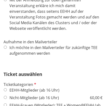
d
l
Veranstaltung erkläre ich mich damit
i
einverstanden, dass seitens EEHH auf der
c
Veranstaltung Fotos gemacht werden und auf den
h
Social Media Kanälen des Clusters und / oder der
t
Webseite veröffentlicht werden.
f
e
Aufnahme in den Mailverteiler
l
Ich möchte in den Mailverteiler für zukünftige TEE
d
aufgenommen werden
Ticket auswählen
P
Ticketkategorien
f
EEHH-Mitglieder (ab 16 Uhr)
l
Nicht-Mitglieder (ab 16 Uhr)
60,00 €
i
EEHH-Frauen (Mitglieder): TEE + Women@EEHH (ab