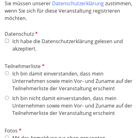
Sie müssen unserer
Datenschutzerklärung
zustimmen,
t
wenn Sie sich für diese Veranstaltung registrieren
f
möchten.
e
l
P
Datenschutz
d
f
Ich habe die Datenschutzerklärung gelesen und
l
akzeptiert.
i
c
P
Teilnehmerliste
h
f
Ich bin damit einverstanden, dass mein
t
l
Unternehmen sowie mein Vor- und Zuname auf der
f
i
Teilnehmerliste der Veranstaltung erscheint
e
c
Ich bin nicht damit einverstanden, dass mein
l
h
Unternehmen sowie mein Vor- und Zuname auf der
d
t
Teilnehmerliste der Veranstaltung erscheint
f
e
P
Fotos
l
f
Mit der Anmeldung zur oben genannten