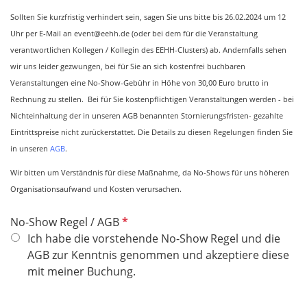
f
e
Sollten Sie kurzfristig verhindert sein, sagen Sie uns bitte bis 26.02.2024 um 12
l
Uhr per E-Mail an event@eehh.de (oder bei dem für die Veranstaltung
d
verantwortlichen Kollegen / Kollegin des EEHH-Clusters) ab. Andernfalls sehen
wir uns leider gezwungen, bei für Sie an sich kostenfrei buchbaren
Veranstaltungen eine No-Show-Gebühr in Höhe von 30,00 Euro brutto in
Rechnung zu stellen. Bei für Sie kostenpflichtigen Veranstaltungen werden - bei
Nichteinhaltung der in unseren AGB benannten Stornierungsfristen- gezahlte
Eintrittspreise nicht zurückerstattet. Die Details zu diesen Regelungen finden Sie
in unseren
AGB
.
Wir bitten um Verständnis für diese Maßnahme, da No-Shows für uns höheren
Organisationsaufwand und Kosten verursachen.
P
No-Show Regel / AGB
f
Ich habe die vorstehende No-Show Regel und die
l
AGB zur Kenntnis genommen und akzeptiere diese
i
mit meiner Buchung.
c
h