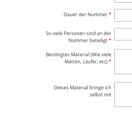
f
f
d
l
e
P
Dauer der Nummer
i
l
f
c
d
l
h
So viele Personen sind an der
i
t
P
Nummer beteiligt
c
f
f
h
e
l
Benötigtes Material (Wie viele
t
l
i
P
Matten, Läufer, etc)
f
d
c
f
e
h
l
l
t
i
d
Dieses Material bringe ich
f
c
selbst mit
e
h
l
t
d
f
e
l
d