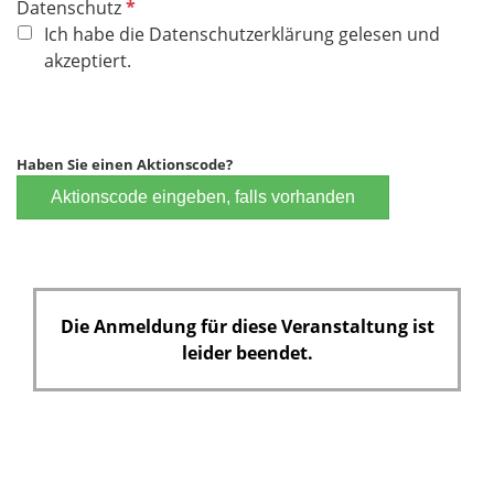
P
Datenschutz
f
Ich habe die Datenschutzerklärung gelesen und
l
akzeptiert.
i
c
h
t
Haben Sie einen Aktionscode?
f
Aktionscode eingeben, falls vorhanden
e
l
d
Die Anmeldung für diese Veranstaltung ist
leider beendet.