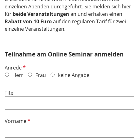
einzelnen Abenden durchgeführt. Sie melden sich hier
für
beide Veranstaltungen
an und erhalten einen
Rabatt von 10 Euro
auf den regulären Tarif für zwei
einzelne Veranstaltungen.
Teilnahme am Online Seminar anmelden
P
Anrede
f
Herr
Frau
keine Angabe
l
i
Titel
c
h
t
f
P
Vorname
e
f
l
l