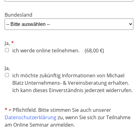
t
d
f
Bundesland
e
l
d
P
Ja,
f
ich werde online teilnehmen.
68,00 €
l
i
Ja,
c
ich möchte zukünftig Informationen von Michael
h
Blatz Unternehmens- & Vereinsberatung erhalten.
t
Ich kann dieses Einverständnis jederzeit widerrufen.
f
e
l
*
= Pflichtfeld. Bitte stimmen Sie auch unserer
d
Datenschutzerklärung
zu, wenn Sie sich zur Teilnahme
am Online Seminar anmelden.