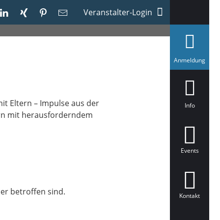
Veranstalter-Login
a
Anmeldung
u
s
g
e
w
 Eltern – Impulse aus der
ä
Info
h
ern mit herausforderndem
l
t
Events
r betroffen sind.
Kontakt