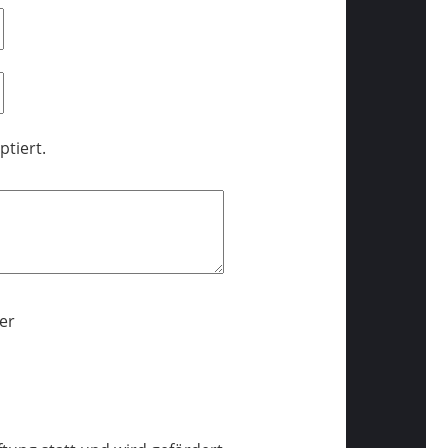
ptiert.
er