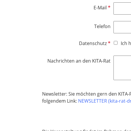
l
e
t
P
E-Mail
i
l
f
f
c
d
e
l
h
Telefon
l
i
t
d
c
f
h
P
Datenschutz
Ich 
e
t
f
l
f
l
d
Nachrichten an den KITA-Rat
e
i
l
c
d
h
t
f
Newsletter: Sie möchten gern den KITA-Ra
e
folgendem Link:
NEWSLETTER (kita-rat-d
l
d