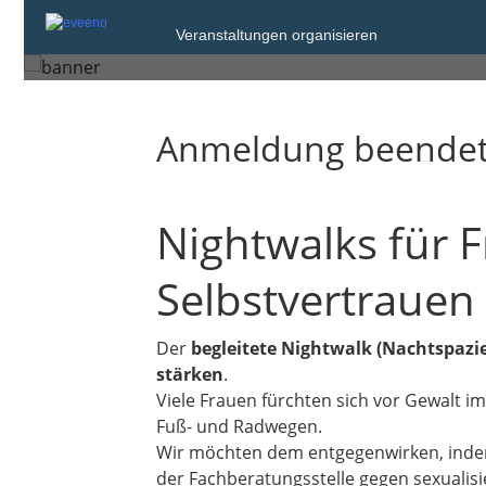
Montag, 13. Apr. 2026 von 20:
Veranstaltungen organisieren
Bayreuth
Anmeldung beende
Nightwalks für 
Selbstvertrauen
Der
begleitete Nightwalk (Nachtspazi
stärken
.
Viele Frauen fürchten sich vor Gewalt i
Fuß- und Radwegen.
Wir möchten dem entgegenwirken, indem
der Fachberatungsstelle gegen sexualisi