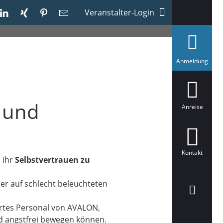
Veranstalter-Login
a
Anmeldung
u
s
g
e
w
 und
ä
Anreise
h
l
t
Kontakt
 ihr
Selbstvertrauen zu
er auf schlecht beleuchteten
rtes Personal von AVALON,
nd angstfrei bewegen können.