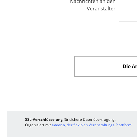
d
Nachrichten an den
i
Veranstalter
c
h
t
f
e
l
d
Die A
SSL-Verschlüsselung
für sichere Datenübertragung.
Organisiert mit
eveeno
, der flexiblen Veranstaltungs-Plattform!