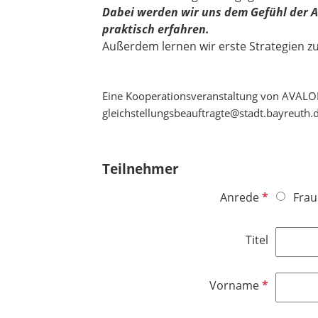
Dabei werden wir uns dem Gefühl der 
praktisch erfahren.
Außerdem lernen wir erste Strategien z
Eine Kooperationsveranstaltung von AVALON 
gleichstellungsbeauftragte@stadt.bayreuth.
Teilnehmer
P
Anrede
Frau
f
l
Titel
i
c
h
P
Vorname
t
f
f