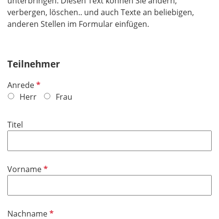
unterbringen. Diesen Text können Sie ändern,
verbergen, löschen.. und auch Texte an beliebigen,
anderen Stellen im Formular einfügen.
Teilnehmer
P
Anrede
f
Herr
Frau
l
i
Titel
c
h
t
f
P
Vorname
e
f
l
l
d
i
P
Nachname
c