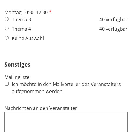
h
t
P
Montag 10:30-12:30
f
f
Thema 3
40 verfügbar
e
l
Thema 4
40 verfügbar
l
i
Keine Auswahl
d
c
h
t
f
Sonstiges
e
l
Mailingliste
d
Ich möchte in den Mailverteiler des Veranstalters
aufgenommen werden
Nachrichten an den Veranstalter