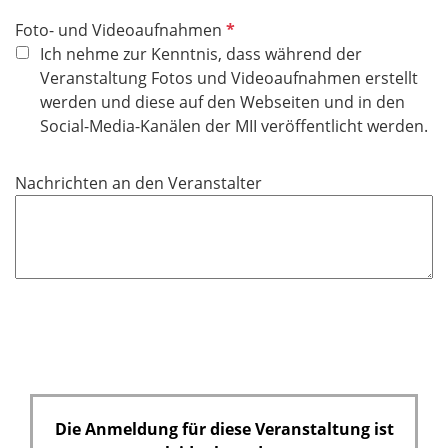
P
Foto- und Videoaufnahmen
f
Ich nehme zur Kenntnis, dass während der
l
Veranstaltung Fotos und Videoaufnahmen erstellt
i
werden und diese auf den Webseiten und in den
c
Social-Media-Kanälen der MII veröffentlicht werden.
h
t
Nachrichten an den Veranstalter
f
e
l
d
Die Anmeldung für diese Veranstaltung ist