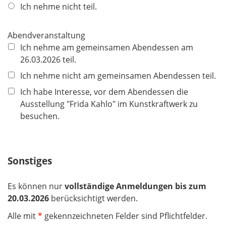
l
Ich nehme nicht teil.
i
c
Abendveranstaltung
h
Ich nehme am gemeinsamen Abendessen am
t
26.03.2026 teil.
f
e
Ich nehme nicht am gemeinsamen Abendessen teil.
l
Ich habe Interesse, vor dem Abendessen die
d
Ausstellung "Frida Kahlo" im Kunstkraftwerk zu
besuchen.
Sonstiges
Es können nur
vollständige Anmeldungen bis zum
20.03.2026
berücksichtigt werden.
Alle mit
*
gekennzeichneten Felder sind Pflichtfelder.