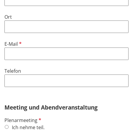
t
d
f
Ort
e
l
d
P
E-Mail
f
l
i
Telefon
c
h
t
f
e
Meeting und Abendveranstaltung
l
d
P
Plenarmeeting
f
Ich nehme teil.