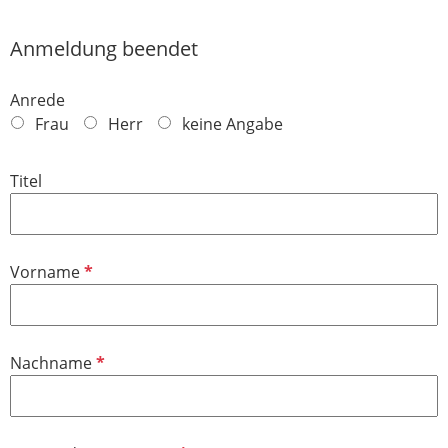
Anmeldung beendet
Anrede
Frau
Herr
keine Angabe
Titel
P
Vorname
f
l
i
P
Nachname
c
f
h
l
t
i
f