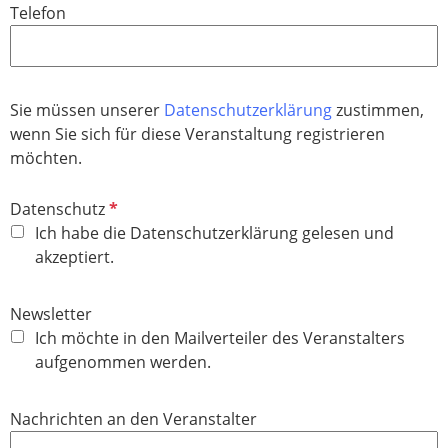
Telefon
c
e
h
l
t
d
f
Sie müssen unserer
Datenschutzerklärung
zustimmen,
e
wenn Sie sich für diese Veranstaltung registrieren
l
möchten.
d
P
Datenschutz
f
Ich habe die Datenschutzerklärung gelesen und
l
akzeptiert.
i
c
Newsletter
h
Ich möchte in den Mailverteiler des Veranstalters
t
aufgenommen werden.
f
e
Nachrichten an den Veranstalter
l
d