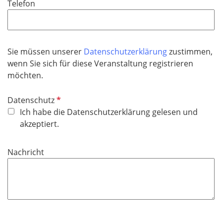
Telefon
c
h
t
f
Sie müssen unserer
Datenschutzerklärung
zustimmen,
e
wenn Sie sich für diese Veranstaltung registrieren
l
möchten.
d
P
Datenschutz
f
Ich habe die Datenschutzerklärung gelesen und
l
akzeptiert.
i
c
Nachricht
h
t
f
e
l
d