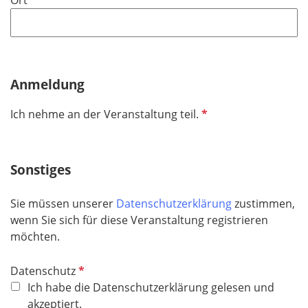
Anmeldung
P
Ich nehme an der Veranstaltung teil.
f
l
i
Sonstiges
c
h
Sie müssen unserer
Datenschutzerklärung
zustimmen,
t
wenn Sie sich für diese Veranstaltung registrieren
f
möchten.
e
l
P
Datenschutz
d
f
Ich habe die Datenschutzerklärung gelesen und
l
akzeptiert.