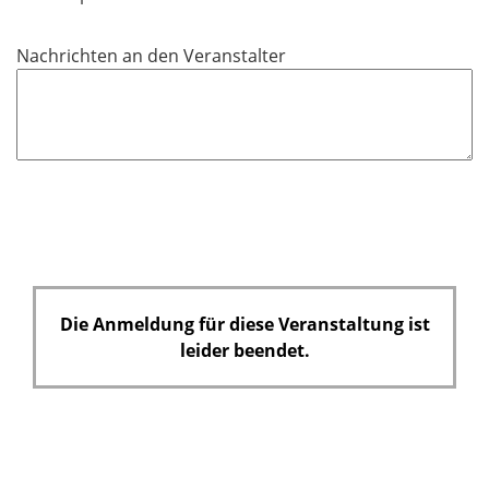
i
c
Nachrichten an den Veranstalter
h
t
f
e
l
d
Die Anmeldung für diese Veranstaltung ist
leider beendet.