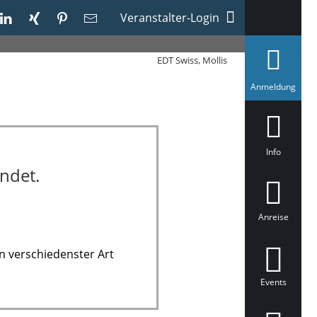
Veranstalter-Login
EDT Swiss, Mollis
a
Anmeldung
u
s
g
e
w
ä
Info
h
ndet.
l
t
Anreise
n verschiedenster Art
Events