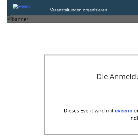
Sonntag, 28. Okt. 2018 um 16
Veranstaltungen organisieren
Kressbronn am Bodensee
Die Anmeldun
Dieses Event wird mit
eveeno
or
ind