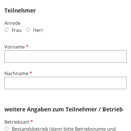
Teilnehmer
Anrede
Frau
Herr
P
Vorname
f
l
i
P
Nachname
c
f
h
l
t
i
f
c
e
h
weitere Angaben zum Teilnehmer / Betrieb
l
t
d
P
Betriebsart
f
f
Bestandsbetrieb (dann bitte Betriebsname und
e