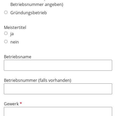
l
Betriebsnummer angeben)
l
i
d
Gründungsbetrieb
c
h
Meistertitel
t
ja
f
e
nein
l
d
Betriebsname
Betriebsnummer (falls vorhanden)
P
Gewerk
f
l