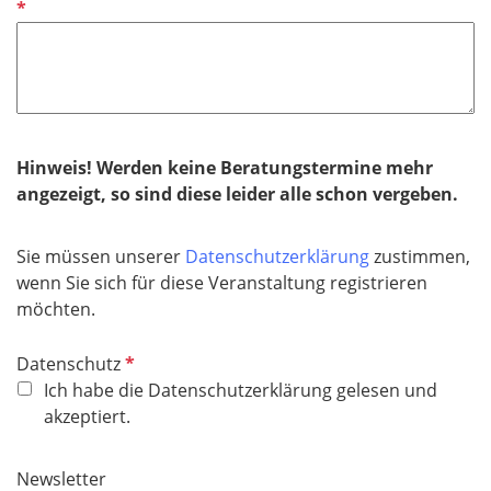
f
t
d
l
f
i
e
c
l
h
d
t
f
Hinweis! Werden keine Beratungstermine mehr
e
angezeigt, so sind diese leider alle schon vergeben.
l
d
Sie müssen unserer
Datenschutzerklärung
zustimmen,
wenn Sie sich für diese Veranstaltung registrieren
möchten.
P
Datenschutz
f
Ich habe die Datenschutzerklärung gelesen und
l
akzeptiert.
i
c
Newsletter