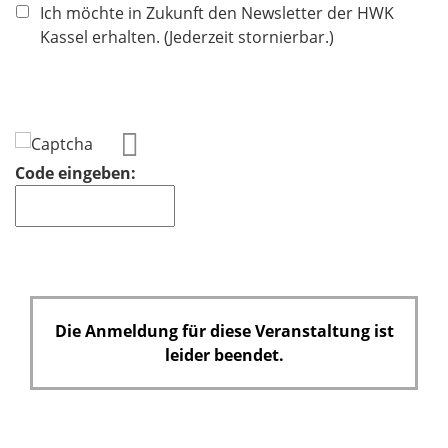
h
Ich möchte in Zukunft den Newsletter der HWK
t
Kassel erhalten. (Jederzeit stornierbar.)
f
e
l
d
Code eingeben:
Die Anmeldung für diese Veranstaltung ist
leider beendet.