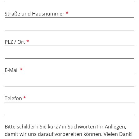
i
P
Straße und Hausnummer
c
f
h
l
t
i
f
P
PLZ / Ort
c
e
f
h
l
l
t
d
i
f
P
E-Mail
c
e
f
h
l
l
t
d
i
f
P
Telefon
c
e
f
h
l
l
t
d
i
f
Bitte schildern Sie kurz / in Stichworten Ihr Anliegen,
c
e
P
damit wir uns darauf vorbereiten können. Vielen Dank!
h
l