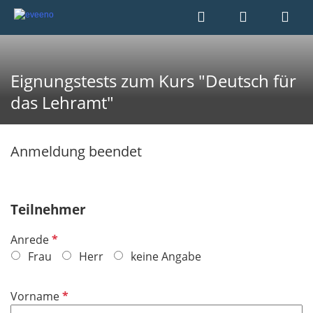
Eignungstests zum Kurs "Deutsch für
das Lehramt"
Anmeldung beendet
Teilnehmer
P
Anrede
f
Frau
Herr
keine Angabe
l
i
P
Vorname
c
f