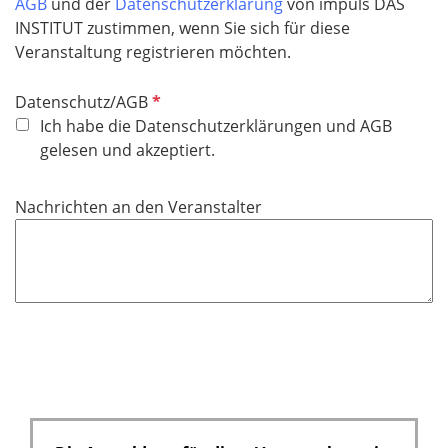
AGB
und der
Datenschutzerklärung
von impuls DAS
t
INSTITUT zustimmen, wenn Sie sich für diese
f
Veranstaltung registrieren möchten.
e
l
P
Datenschutz/AGB
d
f
Ich habe die Datenschutzerklärungen und AGB
l
gelesen und akzeptiert.
i
c
Nachrichten an den Veranstalter
h
t
f
e
l
d