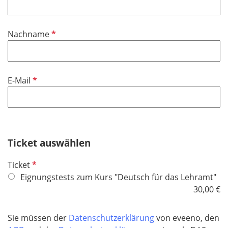
h
l
t
i
f
P
Nachname
c
e
f
h
l
l
t
d
i
f
P
E-Mail
c
e
f
h
l
l
t
d
i
f
c
e
h
Ticket auswählen
l
t
d
P
Ticket
f
f
Eignungstests zum Kurs "Deutsch für das Lehramt"
e
l
30,00 €
l
i
d
c
Sie müssen der
Datenschutzerklärung
von eveeno, den
h