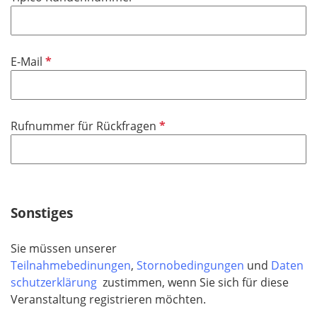
c
e
h
l
t
d
f
P
E-Mail
e
f
l
l
d
i
P
Rufnummer für Rückfragen
c
f
h
l
t
i
f
c
e
h
Sonstiges
l
t
d
f
Sie müssen unserer
e
Teilnahmebedinungen
,
Stornobedingungen
und
Daten
l
schutzerklärung
zustimmen, wenn Sie sich für diese
d
Veranstaltung registrieren möchten.