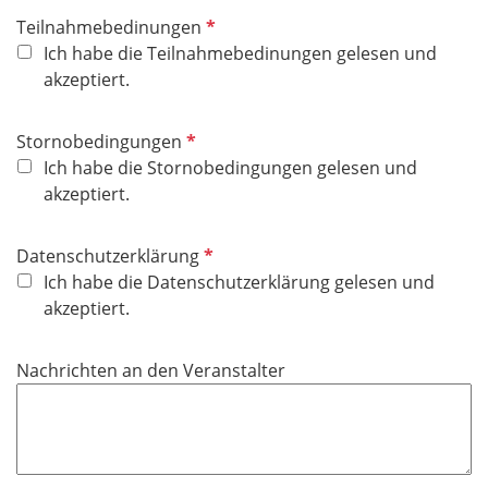
P
Teilnahmebedinungen
f
Ich habe die Teilnahmebedinungen gelesen und
l
akzeptiert.
i
c
P
Stornobedingungen
h
f
Ich habe die Stornobedingungen gelesen und
t
l
akzeptiert.
f
i
e
c
P
Datenschutzerklärung
l
h
f
Ich habe die Datenschutzerklärung gelesen und
d
t
l
akzeptiert.
f
i
e
c
Nachrichten an den Veranstalter
l
h
d
t
f
e