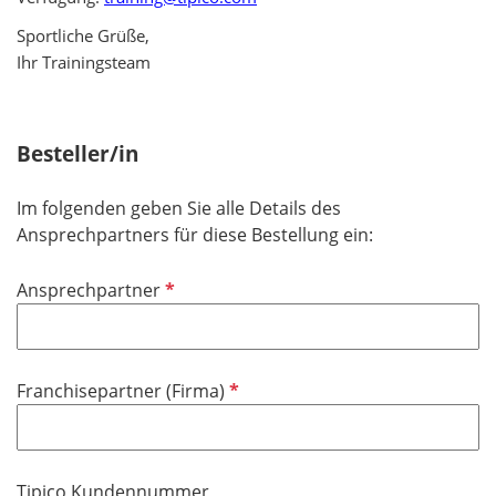
Sportliche Grüße,
Ihr Trainingsteam
Besteller/in
Im folgenden geben Sie alle Details des
Ansprechpartners für diese Bestellung ein:
P
Ansprechpartner
f
l
i
P
Franchisepartner (Firma)
c
f
h
l
t
i
f
Tipico Kundennummer