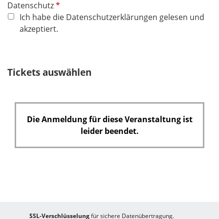
P
Datenschutz
f
Ich habe die Datenschutzerklärungen gelesen und
l
akzeptiert.
i
c
h
Tickets auswählen
t
f
e
l
Die Anmeldung für diese Veranstaltung ist
d
leider beendet.
SSL-Verschlüsselung
für sichere Datenübertragung.