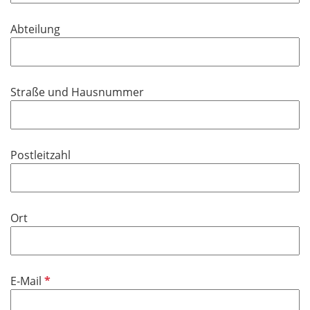
t
d
f
Abteilung
e
l
d
Straße und Hausnummer
Postleitzahl
Ort
P
E-Mail
f