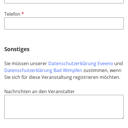
l
i
P
Telefon
c
f
h
l
t
i
f
c
e
h
Sonstiges
l
t
d
f
Sie müssen unserer
Datenschutzerklärung Eveeno
und
e
Datenschutzerklärung Bad Wimpfen
zustimmen, wenn
l
Sie sich für diese Veranstaltung registrieren möchten.
d
Nachrichten an den Veranstalter