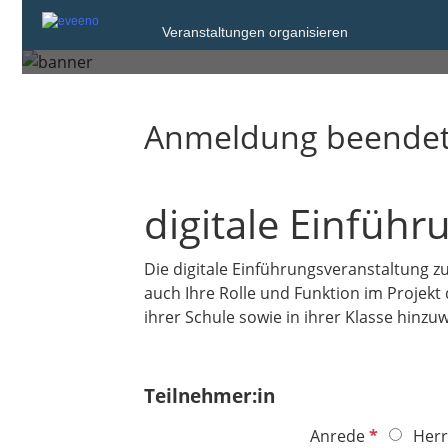
Veranstaltungen organisieren
Dienstag, 14. Apr. 2026 von 14
Anmeldung beende
digitale Einfüh
Die digitale Einführungsveranstaltung z
auch Ihre Rolle und Funktion im Projekt
ihrer Schule sowie in ihrer Klasse hinzu
Teilnehmer:in
P
Anrede
Herr