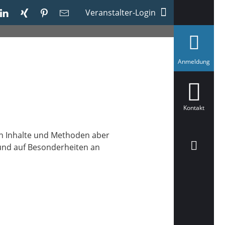
Veranstalter-Login
a
Anmeldung
u
s
g
e
w
ä
Kontakt
h
l
t
sen Inhalte und Methoden aber
n und auf Besonderheiten an