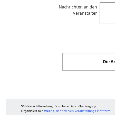
l
f
Nachrichten an den
d
e
Veranstalter
l
d
Die A
SSL-Verschlüsselung
für sichere Datenübertragung.
Organisiert mit
eveeno
, der flexiblen Veranstaltungs-Plattform!